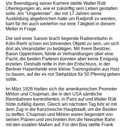
Vor Beendigung
seiner Karriere
stellte Walter Rütt
Überlegungen an, wie er zukünftig sein Leben gestalten
solle. Als "Ungelernter", der mit 17 Jahren seine
Ausbildung abgebrochen hatte um Radprofi zu werden,
kam für ihn auch weiterhin nur eine Tätigkeit in diesem
Metier in Frage.
Die seit einer Saison brach liegende Radrennbahn in
Köln-Riehl schien ein lohnendes Objekt zu sein, um sich
dort als Veranstalter zu betätigen. Mit ihrem Besitzer,
Baron Oppenheim, führte er Verhandlungen über eine
Pacht, die beiden Parteien konnten aber keine Einigung
erzielen.
Deshalb reifte in ihm der Entschluss, in der
Berliner Hasenheide
eine kleine Trainingsbahn aus Holz
zu bauen, auf der es nur Stehplätze für 50 Pfennig geben
sollte.
Im März 1926 hielten sich die amerikanischen Promoter
Mihlon und Chapman, die in den USA sämtliche
Rennbahnen kontrollierten, in Paris auf und Walter Rütt
hörte zufällig davon. Gleich am nächsten Tag fuhr er mit
dem Zug in die französische Hauptstadt, um die Beiden
zu treffen. Chapman und Mihlon waren begeistert von
seinen Plänen und zeichneten ihm die Newarker Bahn
mit den exakten Maßen auf. Für den Bau stellte Frank