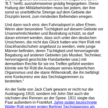
'B.T.' heißt, ausnahmsweise gnädig freigegeben. Diese
Haltung der Militärbehörden muss bei jedem, der ihre
sonst so unerbittliche Strenge auf dem Gebiete der
Disziplin kennt, zum mindesten Befremden erregen.
Und dann noch eins: den Fahrradsport in allen Ehren.
Wenn aber besondere Tüchtigkeit auf diesem Gebiete vor
Unannehmlichkeiten und Bestrafung schützt, so darf
daran erinnert werden, dass sich unter den deutschen
Unsicheren, die nicht das Glück hatten wie Herr Rütt mit
Glacéhandschuhen angefasst zu werden, viele junge
Männer befinden, deren Tüchtigkeit und hervorragende
Begabung auf anderen Gebieten (als Musiker, Techniker,
hervorragend geschickte Handarbeiter usw.) mit
demselben Rechte für sie ins Treffen geführt werden
könnte wie für Rütt die Ausdauer seines körperlichen
Organismus und die starre Willenskraft, die ihn befähigt
eine Konkurrenz wie das Sechstagerennen zu
bestreiten.“
An der Seite von Jack Clark gewann er nicht nur die
Austragung 1910, sondern mit John Stol auch die
nächsten drei Rennen an der Spree. 1911 siegte das
Paar außerdem in Frankfurt.
Jahre später bezeichnete
Walter Rütt seinen ersten Berliner Sechstagesieg als