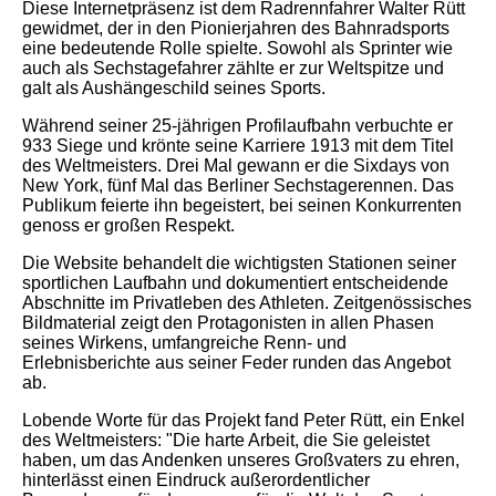
Diese Internetpräsenz ist dem Radrennfahrer Walter Rütt
gewidmet, der in den Pionierjahren des Bahnradsports
eine bedeutende Rolle spielte. Sowohl a
ls Sprinter wie
auch als Sechstagefahrer zählte er zur Weltspitze und
galt als Aushängeschild seines Sports.
Während seiner 25-jährigen Profilaufbahn verbuchte er
933 Siege und krönte seine Karriere 1913 mit dem Titel
des Weltmeisters. Drei Mal gewann er die Sixdays von
New York, fünf Mal das Berliner Sechstagerennen.
Das
Publikum feierte ihn begeistert, bei seinen Konkurrenten
genoss er großen Respekt.
Die Website behandelt die wichtigsten Stati
onen seiner
sportlichen Laufbahn und dokumentiert entscheidende
Abschnitte im Privatleben des Athleten.
Zeitgenössisches
Bildmaterial zeigt den Protagonisten in allen Phasen
seines Wirkens, umfangreiche
Renn- und
Erlebnisberichte aus seiner Feder runden das Angebot
ab.
Lobende Worte für das Projekt fand Peter Rütt, ein Enkel
des Weltmeisters: "Die harte Arbeit, die Sie geleistet
haben, um das Andenken unseres Großvaters zu ehren,
hinterlässt einen Eindruck außerordentlicher